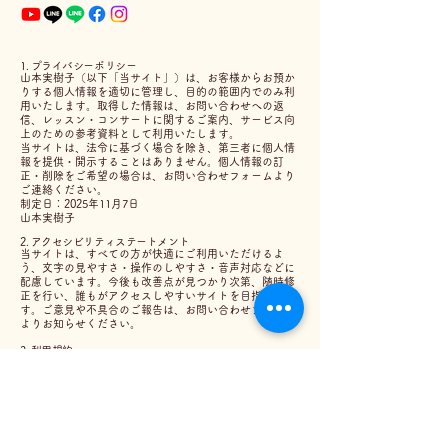
1. プライバシーポリシー
山本実樹子（以下「当サイト」）は、お客様からお預か
りする個人情報を適切に管理し、目的の範囲内でのみ利
用いたします。
取得した情報は、お問い合わせへの返
信、レッスン・コンサートに関するご案内、サービス向
上のための参考資料として利用いたします。
当サイトは、法令に基づく場合を除き、第三者に個人情
報を提供・開示することはありません。
個人情報の訂
正・削除をご希望の場合は、お問い合わせフォームより
ご連絡ください。
制定日：2025年11月7日
山本実樹子
2. アクセシビリティステートメント
当サイトは、すべての方が快適にご利用いただけるよ
う、文字の見やすさ・操作のしやすさ・音声対応などに
配慮しています。今後も改善点が見つかり次第、随時修
正を行い、誰もがアクセスしやすいサイトを目指しま
す。
ご意見や不具合のご報告は、お問い合わせフォーム
よりお知らせください。
3. 利用規約
当サイトのコンテンツ（文章・画像・音声・動画など）
の著作権は、山本実樹子または正当な権利者に帰属しま
す。
無断転載・複製・配布を禁じます。
当サイトの掲載内容については正確性に努めています
が、その完全性を保証するものではありません。コンテ
ンツ利用により生じた損害について、当サイトは一切の