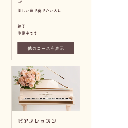
ン
美しい音で奏でたい人に
終了
準
準備中です
備
中
で
す
他のコースを表示
ピアノレッスン