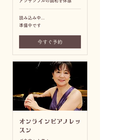
アンサンブルの調和を体感
読み込み中...
準
準備中です
備
中
で
す
今すぐ予約
オンラインピアノレッ
スン