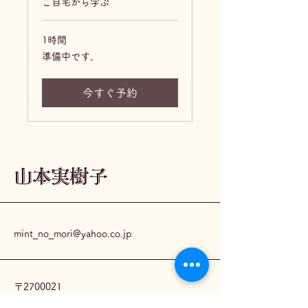
ご自宅から学ぶ
1時間
準
準備中です。
備
中
で
す。
今すぐ予約
山本実樹子
mint_no_mori@yahoo.co.jp
〒2700021
松戸市小金原