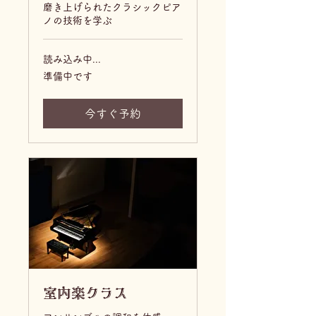
磨き上げられたクラシックピア
ノの技術を学ぶ
読み込み中...
準
準備中です
備
中
で
す
今すぐ予約
室内楽クラス