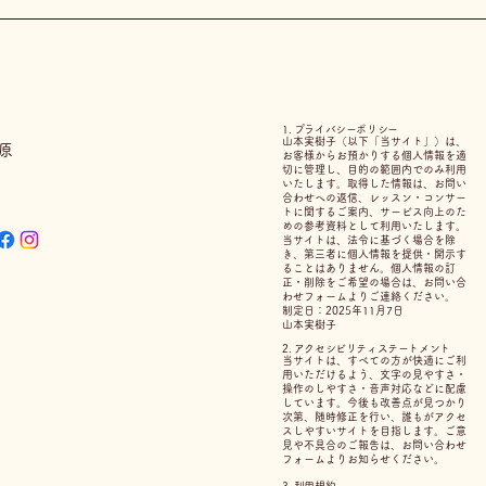
1. プライバシーポリシー
山本実樹子（以下「当サイト」）は、
原
お客様からお預かりする個人情報を適
切に管理し、目的の範囲内でのみ利用
いたします。
取得した情報は、お問い
合わせへの返信、レッスン・コンサー
トに関するご案内、サービス向上のた
めの参考資料として利用いたします。
当サイトは、法令に基づく場合を除
き、第三者に個人情報を提供・開示す
ることはありません。
個人情報の訂
正・削除をご希望の場合は、お問い合
わせフォームよりご連絡ください。
制定日：2025年11月7日
山本実樹子
2. アクセシビリティステートメント
当サイトは、すべての方が快適にご利
用いただけるよう、文字の見やすさ・
操作のしやすさ・音声対応などに配慮
しています。今後も改善点が見つかり
次第、随時修正を行い、誰もがアクセ
スしやすいサイトを目指します。
ご意
見や不具合のご報告は、お問い合わせ
フォームよりお知らせください。