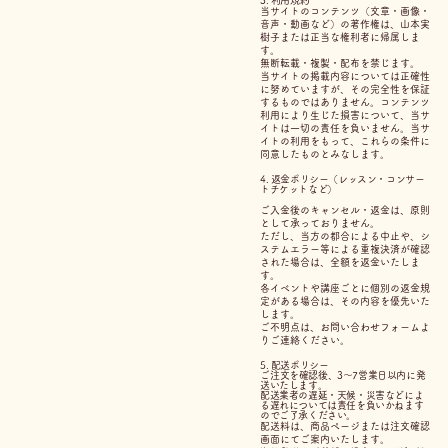
3. 利用規約
当サイトのコンテンツ（文章・画像・
音声・動画など）の著作権は、山本実
樹子または正当な権利者に帰属しま
す。
無断転載・複製・配布を禁じます。
当サイトの掲載内容については正確性
に努めていますが、その完全性を保証
するものではありません。コンテンツ
利用により生じた損害について、当サ
イトは一切の責任を負いません。
当サ
イトの利用をもって、これらの条件に
同意したものとみなします。
4. 返金ポリシー（レッスン・コンサー
トチケットなど）
ご入金後のキャンセル・返金は、原則
として承っておりません。
ただし、当方の都合による中止や、シ
ステムエラー等による重複決済が確認
された場合は、全額を返金いたしま
す。
各イベントや講座ごとに個別の返金規
定がある場合は、その内容を優先いた
します。
ご不明点は、お問い合わせフォームよ
りご連絡ください。
5. 配送ポリシー
​
ご注文を確認後、3〜7営業日以内に発
送いたします。
配送業者の遅延・天候・災害などによ
る遅れについては責任を負いかねます
のでご了承ください。
配送料は、商品ページまたは注文確認
画面にてご案内いたします。